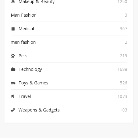
Makeup & Beauty
1250
Man Fashion
3
Medical
367
men fashion
2
Pets
219
Technology
1688
Toys & Games
526
Travel
1073
Weapons & Gadgets
103