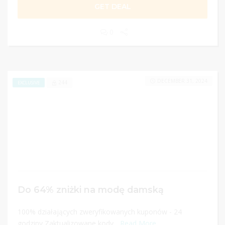
GET DEAL
0
DECEMBER 31, 2024
244
EXCLUSIVE
Do 64% zniżki na modę damską
100% działających zweryfikowanych kuponów - 24
godziny Zaktualizowane kody...
Read More