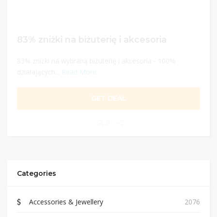
83% zniżki na biżuterię i akcesoria
83% zniżki na wybraną biżuterię i akcesoria - 100%
działających...
Read More
GET DEAL
0
Categories
Accessories & Jewellery
2076