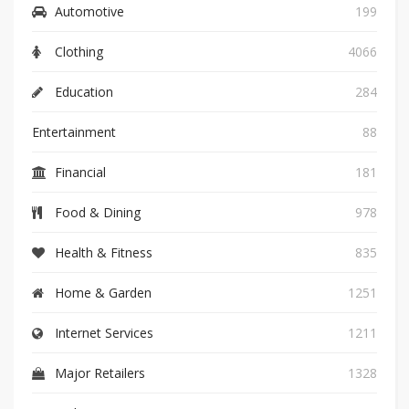
Automotive
199
Clothing
4066
Education
284
Entertainment
88
Financial
181
Food & Dining
978
Health & Fitness
835
Home & Garden
1251
Internet Services
1211
Major Retailers
1328