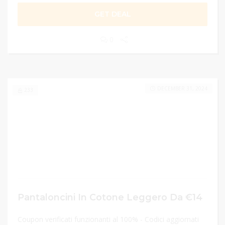
GET DEAL
0
DECEMBER 31, 2024
233
Pantaloncini In Cotone Leggero Da €14
Coupon verificati funzionanti al 100% - Codici aggiornati