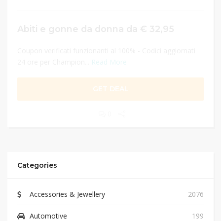
Abiti e gonne da donna da € 32,95
Coupon verificati funzionanti al 100% - Codici aggiornati
24 ore per Champion...
Read More
GET DEAL
0
Categories
Accessories & Jewellery
2076
Automotive
199