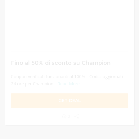
Fino al 50% di sconto su Champion
Coupon verificati funzionanti al 100% - Codici aggiornati
24 ore per Champion...
Read More
GET DEAL
0