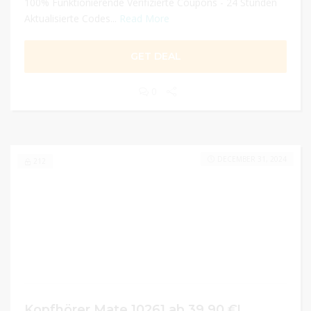
100% Funktionierende Verifizierte Coupons - 24 Stunden
Aktualisierte Codes...
Read More
GET DEAL
0
DECEMBER 31, 2024
212
Kopfhörer Mate 10261 ab 39,90 €!