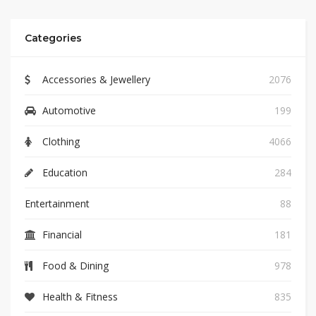
Categories
Accessories & Jewellery
2076
Automotive
199
Clothing
4066
Education
284
Entertainment
88
Financial
181
Food & Dining
978
Health & Fitness
835