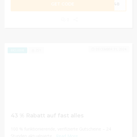
GET CODE
VE48
0
DECEMBER 31, 2024
251
EXCLUSIVE
43 % Rabatt auf fast alles
100 % funktionierende, verifizierte Gutscheine – 24
Stunden aktualisierte...
Read More