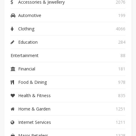
Accessories & Jewellery
2076
Automotive
199
Clothing
4066
Education
284
Entertainment
88
Financial
181
Food & Dining
978
Health & Fitness
835
Home & Garden
1251
Internet Services
1211
Major Retailers
1328