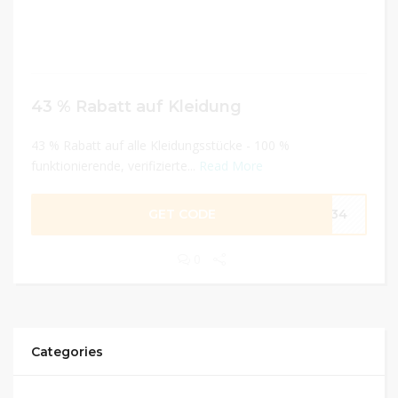
43 % Rabatt auf Kleidung
43 % Rabatt auf alle Kleidungsstücke - 100 %
funktionierende, verifizierte...
Read More
GET CODE
IT34
0
Categories