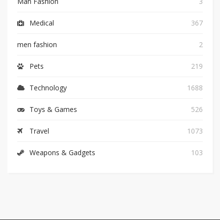
Man Fashion
3
Medical
367
men fashion
2
Pets
219
Technology
1688
Toys & Games
526
Travel
1073
Weapons & Gadgets
103