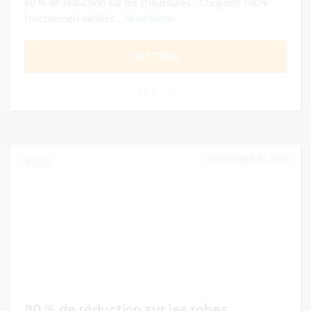
80 % de réduction sur les chaussures - Coupons 100%
fonctionnels vérifiés...
Read More
GET DEAL
0
DECEMBER 31, 2024
221
80 % de réduction sur les robes