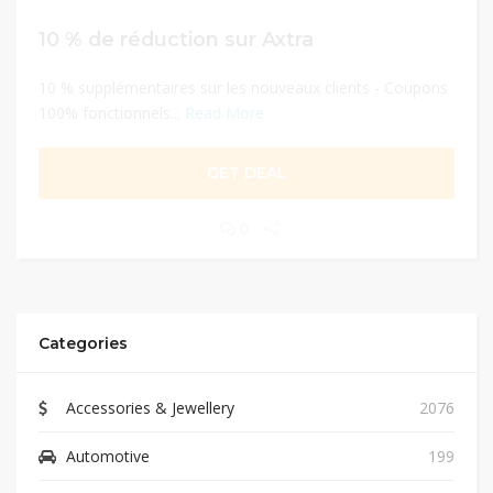
10 % de réduction sur Axtra
10 % supplémentaires sur les nouveaux clients - Coupons
100% fonctionnels...
Read More
GET DEAL
0
Categories
Accessories & Jewellery
2076
Automotive
199