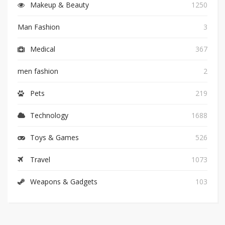
Makeup & Beauty
1250
Man Fashion
3
Medical
367
men fashion
2
Pets
219
Technology
1688
Toys & Games
526
Travel
1073
Weapons & Gadgets
103