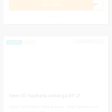
GET CODE
SHIP
0
DECEMBER 31, 2024
244
EXCLUSIVE
Item ID Sephora seharga RP 21
Kupon Terverifikasi 100% Bekerja - Kode Diperbarui 24