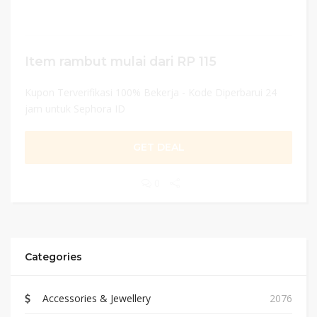
Item rambut mulai dari RP 115
Kupon Terverifikasi 100% Bekerja - Kode Diperbarui 24
jam untuk Sephora ID
GET DEAL
0
Categories
Accessories & Jewellery
2076