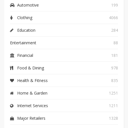
Automotive
199
Clothing
4066
Education
284
Entertainment
88
Financial
181
Food & Dining
978
Health & Fitness
835
Home & Garden
1251
Internet Services
1211
Major Retailers
1328