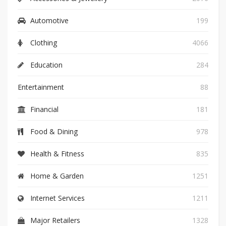
Automotive
199
Clothing
4066
Education
284
Entertainment
88
Financial
181
Food & Dining
978
Health & Fitness
835
Home & Garden
1251
Internet Services
1211
Major Retailers
1328