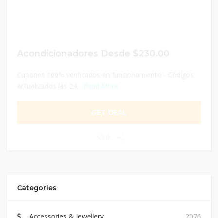
Acondicionadores Desde $230.00
Cupones 100% verificados en funcionamiento - Códigos
actualizados las 24...
Read More
GET DEAL
0
Categories
Accessories & Jewellery
2076