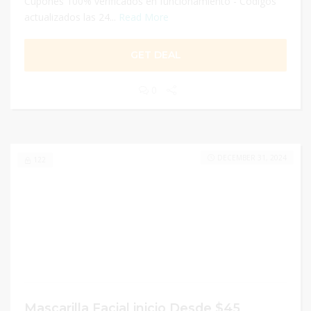
Cupones 100% verificados en funcionamiento - Códigos
actualizados las 24...
Read More
GET DEAL
0
DECEMBER 31, 2024
122
Mascarilla Facial inicio Desde $45