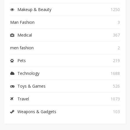
Makeup & Beauty
1250
Man Fashion
3
Medical
367
men fashion
2
Pets
219
Technology
1688
Toys & Games
526
Travel
1073
Weapons & Gadgets
103