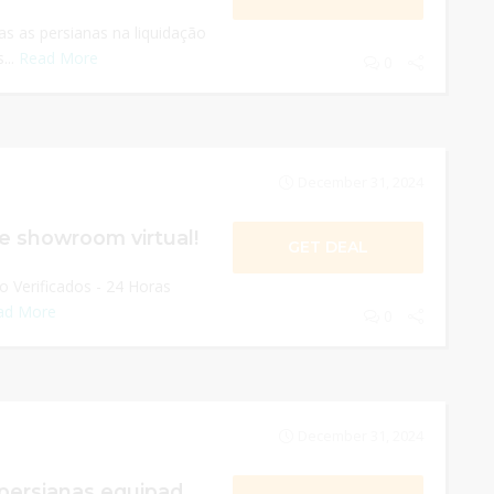
s as persianas na liquidação
...
Read More
0
December 31, 2024
de showroom virtual!
GET DEAL
 Verificados - 24 Horas
ad More
0
December 31, 2024
20% em todas as persianas equipadas pesquisadas!