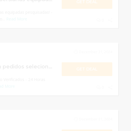
GET DEAL
s equipadas pesquisadas! -
...
Read More
0
December 31, 2024
Ganhe brindes em pedidos selecionados
GET DEAL
 Verificados - 24 Horas
ad More
0
December 31, 2024