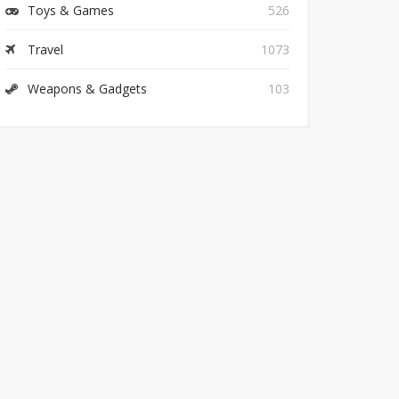
Toys & Games
526
Travel
1073
Weapons & Gadgets
103