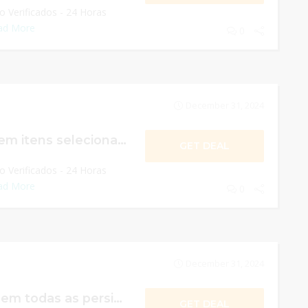
 Verificados - 24 Horas
ad More
0
December 31, 2024
15% de desconto em itens selecionados
GET DEAL
 Verificados - 24 Horas
ad More
0
December 31, 2024
20% de desconto em todas as persianas
GET DEAL