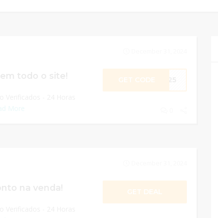
December 31, 2024
em todo o site!
GET CODE
ME25
 Verificados - 24 Horas
ad More
0
December 31, 2024
nto na venda!
GET DEAL
 Verificados - 24 Horas