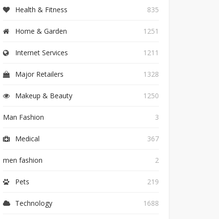
Health & Fitness
835
Home & Garden
1251
Internet Services
1211
Major Retailers
1328
Makeup & Beauty
1250
Man Fashion
3
Medical
367
men fashion
2
Pets
219
Technology
1688