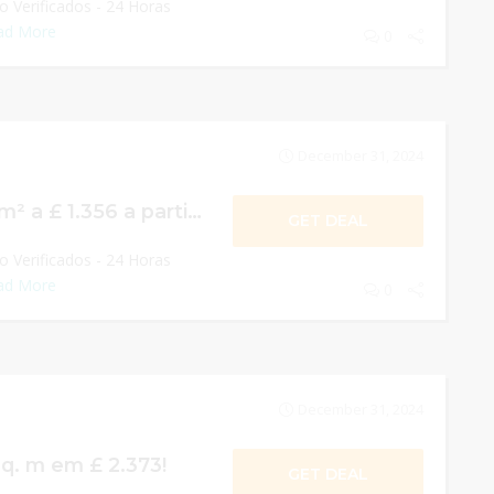
 Verificados - 24 Horas
ad More
0
December 31, 2024
Janela saliente 4 m² a £ 1.356 a partir de
GET DEAL
 Verificados - 24 Horas
ad More
0
December 31, 2024
sq. m em £ 2.373!
GET DEAL