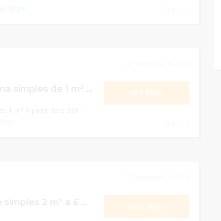
ad More
0
December 31, 2024
Janela de guilhotina simples de 1 m² a £ 339
GET DEAL
es 1 m² A partir de £ 339 -
More
0
December 31, 2024
Janela de batente simples 2 m² a £ 678
GET DEAL