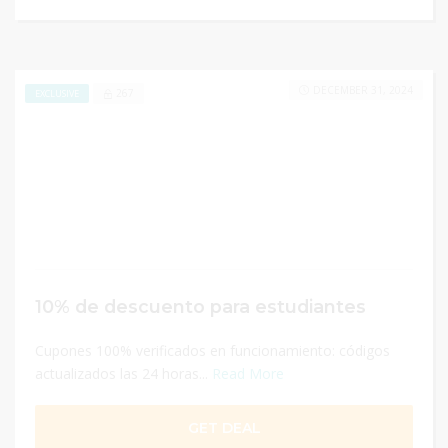
DECEMBER 31, 2024
267
EXCLUSIVE
10% de descuento para estudiantes
Cupones 100% verificados en funcionamiento: códigos
actualizados las 24 horas...
Read More
GET DEAL