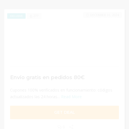
DECEMBER 31, 2024
277
EXCLUSIVE
Envío gratis en pedidos 80€
Cupones 100% verificados en funcionamiento: códigos
actualizados las 24 horas...
Read More
GET DEAL
0