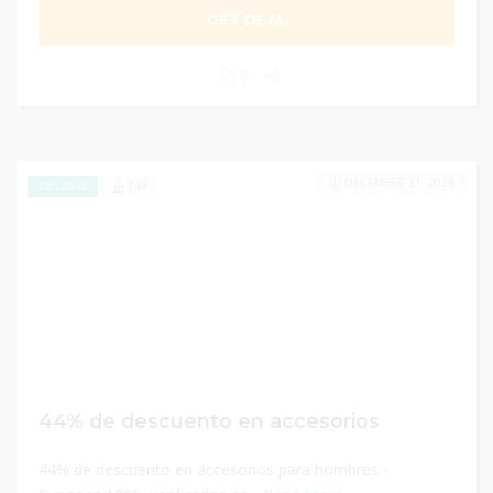
GET DEAL
0
DECEMBER 31, 2024
244
EXCLUSIVE
44% de descuento en accesorios
44% de descuento en accesorios para hombres -