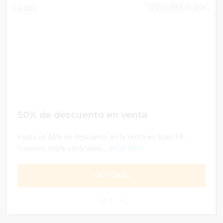
DECEMBER 31, 2024
302
50% de descuento en venta
Hasta un 50% de descuento en la venta en Size? FR -
Cupones 100% verificados...
Read More
GET DEAL
0