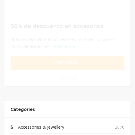
50% de descuento en accesorios
50% de descuento en accesorios de mujer - Cupones
100% verificados en...
Read More
GET DEAL
0
Categories
Accessories & Jewellery
2076