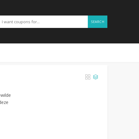
SEARCH
ewilde
 deze