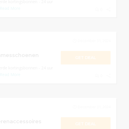
rde kortingsbonnen - 24 uur
Read More
0
December 31, 2024
damesschoenen
GET DEAL
rde kortingsbonnen - 24 uur
Read More
0
December 31, 2024
erenaccessoires
GET DEAL