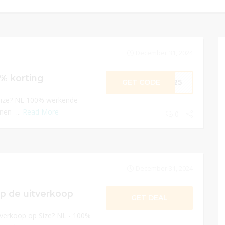
December 31, 2024
5% korting
GET CODE
ME25
 Size? NL 100% werkende
nen -...
Read More
0
December 31, 2024
p de uitverkoop
GET DEAL
tverkoop op Size? NL - 100%