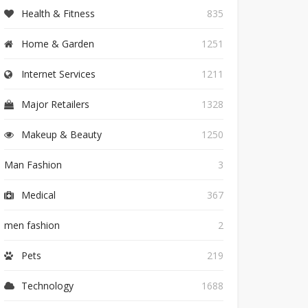
Health & Fitness
835
Home & Garden
1251
Internet Services
1211
Major Retailers
1328
Makeup & Beauty
1250
Man Fashion
3
Medical
367
men fashion
2
Pets
219
Technology
1688