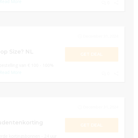
Read More
0
December 31, 2024
 op Size? NL
GET DEAL
 bestelling van € 100 - 100%
Read More
0
December 31, 2024
tudentenkorting
GET DEAL
rde kortingsbonnen - 24 uur