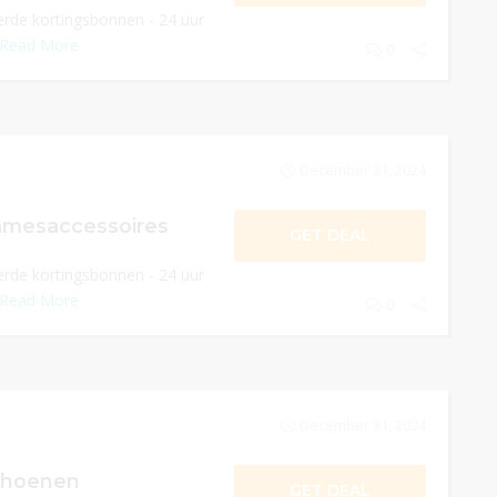
rde kortingsbonnen - 24 uur
Read More
0
December 31, 2024
amesaccessoires
GET DEAL
rde kortingsbonnen - 24 uur
Read More
0
December 31, 2024
choenen
GET DEAL