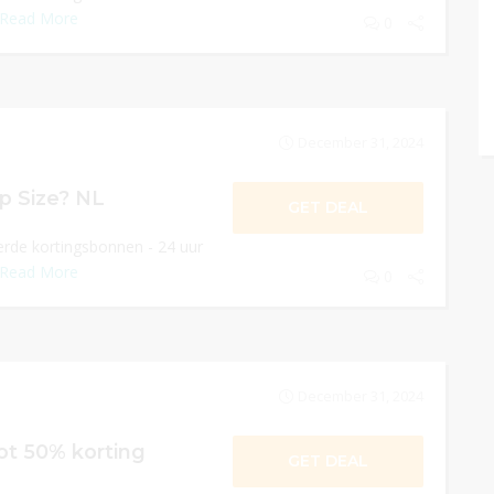
Read More
0
December 31, 2024
p Size? NL
GET DEAL
rde kortingsbonnen - 24 uur
Read More
0
December 31, 2024
ot 50% korting
GET DEAL