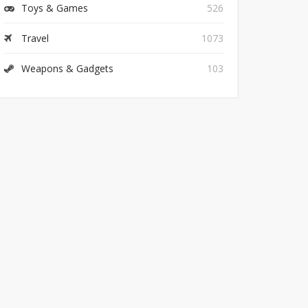
Toys & Games
526
Travel
1073
Weapons & Gadgets
103