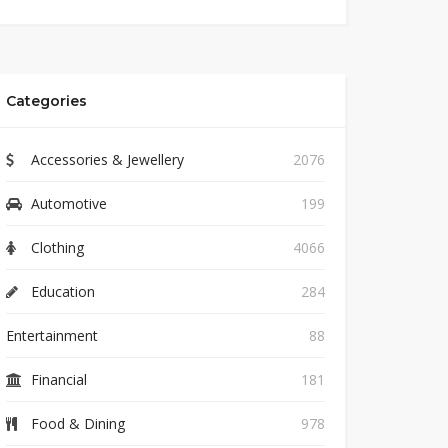
Categories
Accessories & Jewellery
2076
Automotive
199
Clothing
4066
Education
284
Entertainment
88
Financial
181
Food & Dining
978