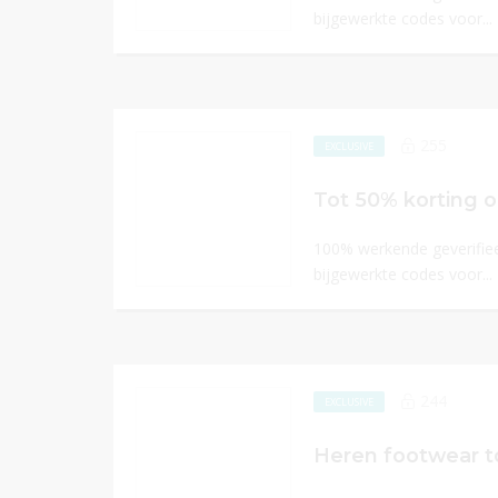
bijgewerkte codes voor...
255
EXCLUSIVE
Tot 50% korting o
100% werkende geverifiee
bijgewerkte codes voor...
244
EXCLUSIVE
Heren footwear t