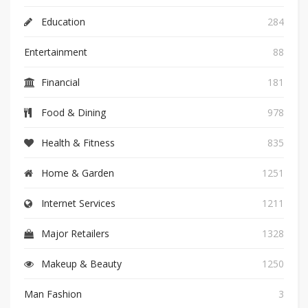
Education
284
Entertainment
88
Financial
181
Food & Dining
978
Health & Fitness
835
Home & Garden
1251
Internet Services
1211
Major Retailers
1328
Makeup & Beauty
1250
Man Fashion
3