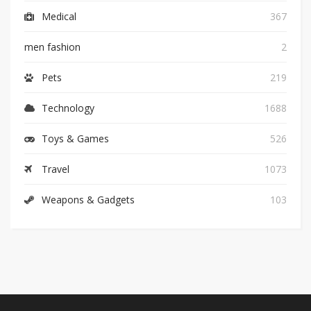
Medical
367
men fashion
2
Pets
219
Technology
1688
Toys & Games
526
Travel
1073
Weapons & Gadgets
103