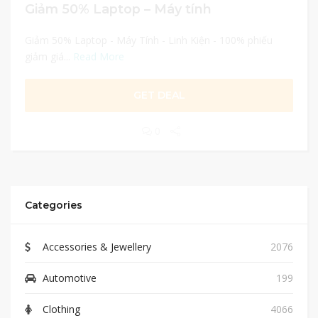
Giảm 50% Laptop – Máy tính
Giảm 50% Laptop - Máy Tính - Linh Kiện - 100% phiếu
giảm giá...
Read More
GET DEAL
0
Categories
Accessories & Jewellery
2076
Automotive
199
Clothing
4066