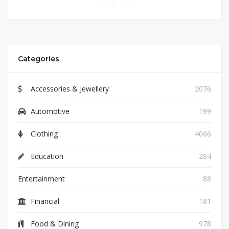
0
Categories
Accessories & Jewellery
2076
Automotive
199
Clothing
4066
Education
284
Entertainment
88
Financial
181
Food & Dining
978