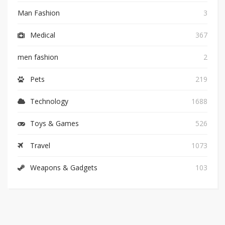
Man Fashion
3
Medical
367
men fashion
2
Pets
219
Technology
1688
Toys & Games
526
Travel
1073
Weapons & Gadgets
103