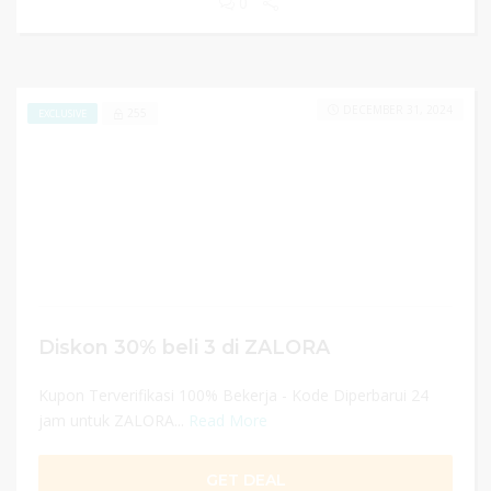
0
DECEMBER 31, 2024
255
EXCLUSIVE
Diskon 30% beli 3 di ZALORA
Kupon Terverifikasi 100% Bekerja - Kode Diperbarui 24
jam untuk ZALORA...
Read More
GET DEAL