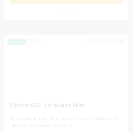
0
DECEMBER 31, 2024
244
EXCLUSIVE
Diskon 60% penjualan kilat
Kupon Terverifikasi 100% Bekerja - Kode Diperbarui 24
jam untuk ZALORA...
Read More