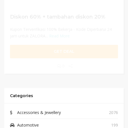
Diskon 60% + tambahan diskon 20%
Kupon Terverifikasi 100% Bekerja - Kode Diperbarui 24
jam untuk ZALORA...
Read More
GET DEAL
0
Categories
Accessories & Jewellery
2076
Automotive
199