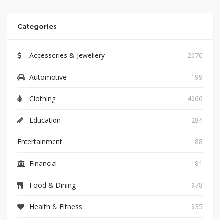
Categories
Accessories & Jewellery
2076
Automotive
199
Clothing
4066
Education
284
Entertainment
88
Financial
181
Food & Dining
978
Health & Fitness
835