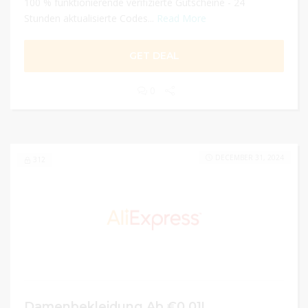
100 % funktionierende verifizierte Gutscheine - 24
Stunden aktualisierte Codes...
Read More
GET DEAL
0
DECEMBER 31, 2024
312
Damenbekleidung Ab €0.01!